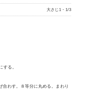
大さじ1・1/3
りにする。
ぜ合わす。８等分に丸める。まわり