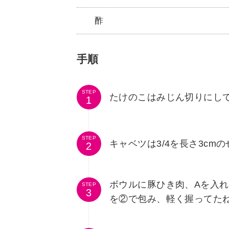
酢
手順
STEP
たけのこはみじん切りにし
STEP
キャベツは3/4を長さ3cm
ボウルに豚ひき肉、Aを入
STEP
を②で包み、軽く握ってた