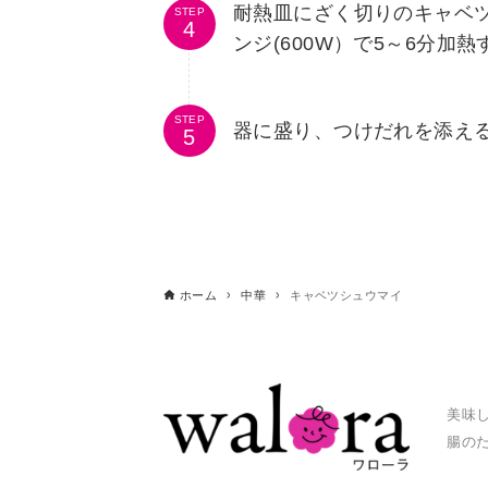
耐熱皿にざく切りのキャベ
STEP
ンジ(600W）で5～6分加
STEP
器に盛り、つけだれを添え
ホーム
中華
キャベツシュウマイ
美味
腸の