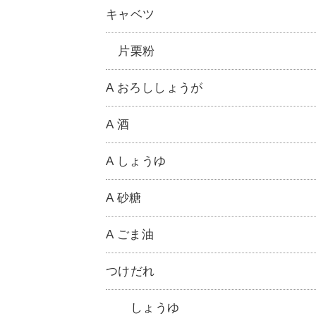
キャベツ
片栗粉
A おろししょうが
A 酒
A しょうゆ
A 砂糖
A ごま油
つけだれ
しょうゆ