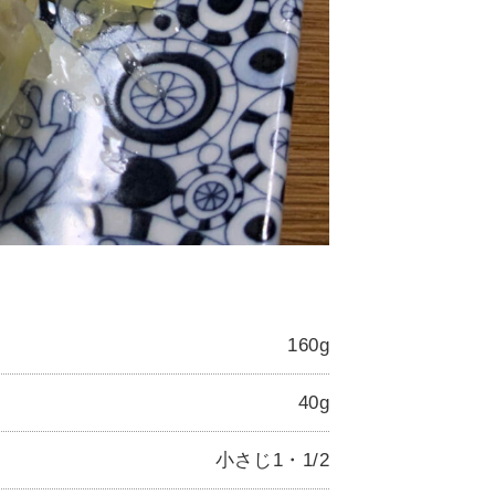
160g
40g
小さじ1・1/2