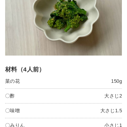
材料（4人前）
菜の花
150g
〇酢
大さじ2
〇味噌
大さじ1.5
〇みりん
小さじ1