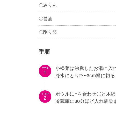
〇みりん
〇醤油
〇削り節
手順
小松菜は沸騰したお湯に入
STEP
冷水にとり2〜3cm幅に切る
ボウルに○を合わせ①と木
STEP
冷蔵庫に30分ほど入れ馴染