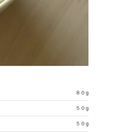
８０g
５０g
５０g