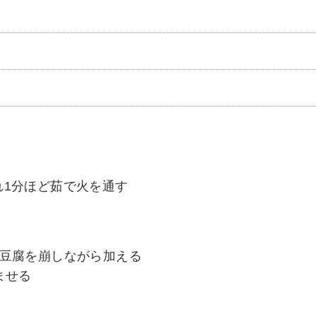
れ1分ほど茹で火を通す
綿豆腐を崩しながら加える
ませる