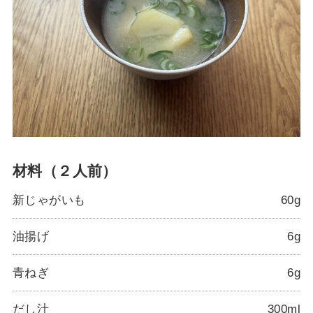
材料（２人前）
新じゃがいも
60g
油揚げ
6g
青ねぎ
6g
だし汁
300ml