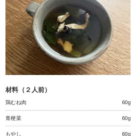
材料（２人前）
鶏むね肉
60g
青梗菜
60g
もやし
60g