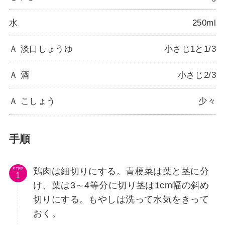
水
250ml
Ａ 淡口しょうゆ
小さじ1と1/3
Ａ 酒
小さじ2/3
Ａ こしょう
少々
手順
鶏肉は細切りにする。青梗菜は葉と茎に分
STEP
け、葉は3～4等分に切り茎は1cm幅の斜め
切りにする。もやしは洗って水気をきって
おく。