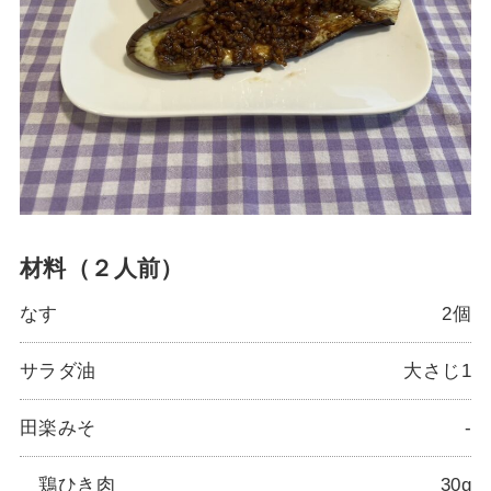
材料（２人前）
なす
2個
サラダ油
大さじ1
田楽みそ
-
鶏ひき肉
30g