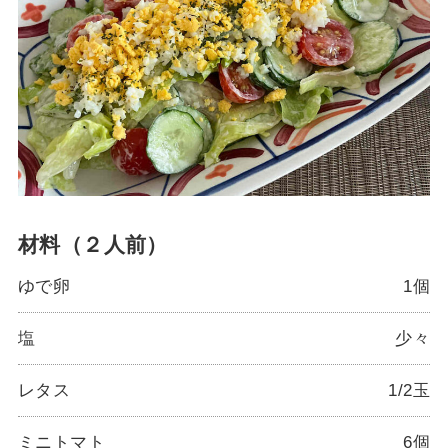
材料（２人前）
ゆで卵
1個
塩
少々
レタス
1/2玉
ミニトマト
6個