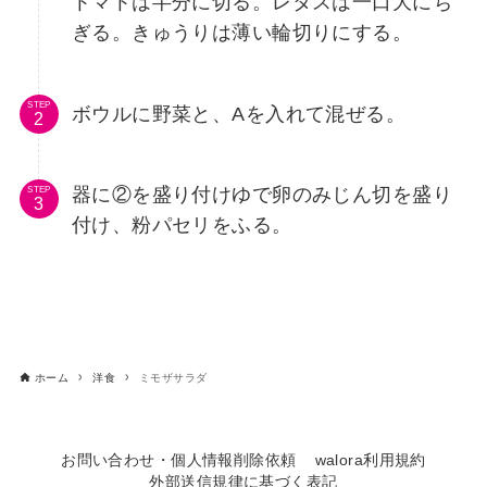
トマトは半分に切る。レタスは一口大にち
ぎる。きゅうりは薄い輪切りにする。
STEP
ボウルに野菜と、Aを入れて混ぜる。
器に②を盛り付けゆで卵のみじん切を盛り
STEP
付け、粉パセリをふる。
ホーム
洋食
ミモザサラダ
お問い合わせ・個人情報削除依頼
walora利用規約
外部送信規律に基づく表記