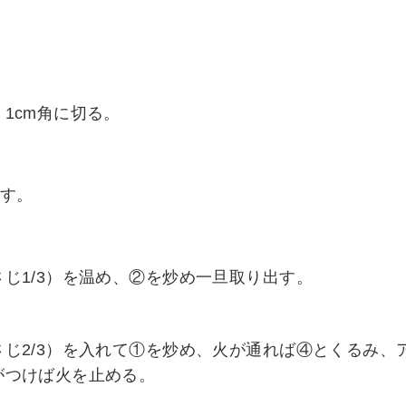
1cm角に切る。
わす。
じ1/3）を温め、②を炒め一旦取り出す。
じ2/3）を入れて①を炒め、火が通れば④とくるみ、
がつけば火を止める。