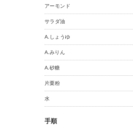
アーモンド
サラダ油
A.しょうゆ
A.みりん
A.砂糖
片栗粉
水
手順