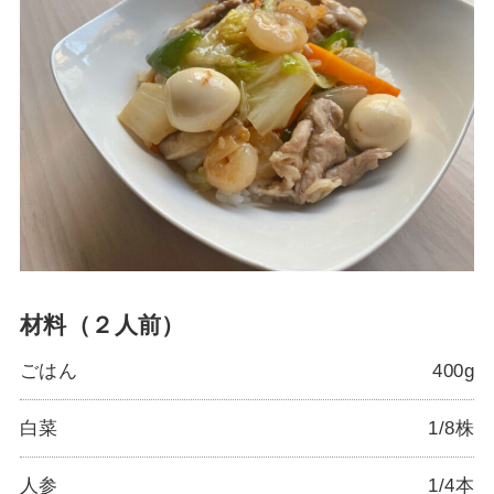
材料（２人前）
ごはん
400g
白菜
1/8株
人参
1/4本