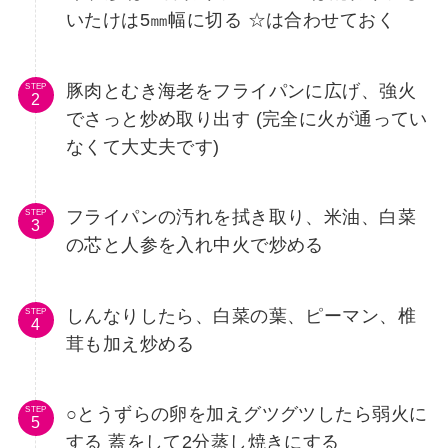
いたけは5㎜幅に切る ☆は合わせておく
豚肉とむき海老をフライパンに広げ、強火
STEP
でさっと炒め取り出す (完全に火が通ってい
なくて大丈夫です)
フライパンの汚れを拭き取り、米油、白菜
STEP
の芯と人参を入れ中火で炒める
しんなりしたら、白菜の葉、ピーマン、椎
STEP
茸も加え炒める
○とうずらの卵を加えグツグツしたら弱火に
STEP
する 蓋をして2分蒸し焼きにする