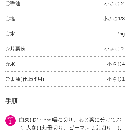
〇醤油
小さじ２
〇塩
小さじ1/3
〇水
75g
☆片栗粉
小さじ２
☆水
小さじ4
ごま油(仕上げ用)
小さじ1
手順
白菜は2～3㎝幅に切り、芯と葉に分けてお
STEP
く 人参は短冊切り、ピーマンは乱切り、し