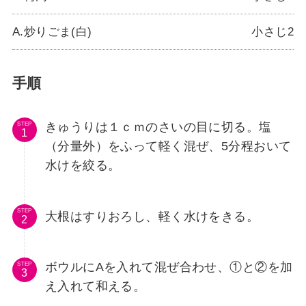
A.炒りごま(白)
小さじ2
手順
きゅうりは１ｃｍのさいの目に切る。塩
STEP
（分量外）をふって軽く混ぜ、5分程おいて
水けを絞る。
STEP
大根はすりおろし、軽く水けをきる。
ボウルにAを入れて混ぜ合わせ、①と②を加
STEP
え入れて和える。