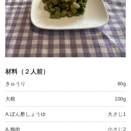
材料（２人前）
きゅうり
80g
大根
100g
A.ぽん酢しょうゆ
大さじ1
A.梅肉
小さじ2