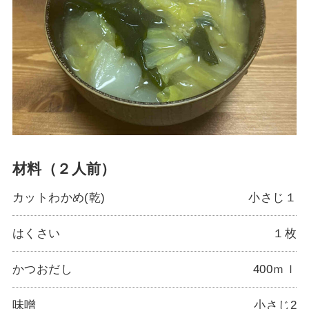
材料（２人前）
カットわかめ(乾)
小さじ１
はくさい
１枚
かつおだし
400ｍｌ
味噌
小さじ2