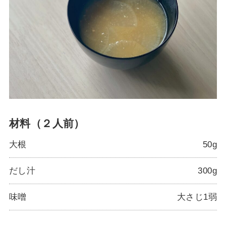
材料（２人前）
大根
50g
だし汁
300g
味噌
大さじ1弱