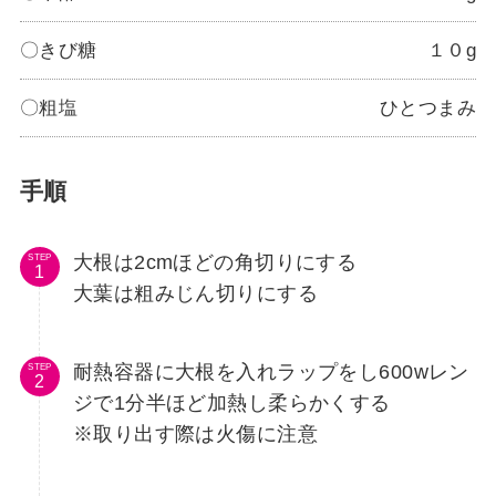
〇きび糖
１０g
〇粗塩
ひとつまみ
手順
大根は2cmほどの角切りにする
STEP
大葉は粗みじん切りにする
耐熱容器に大根を入れラップをし600wレン
STEP
ジで1分半ほど加熱し柔らかくする
※取り出す際は火傷に注意