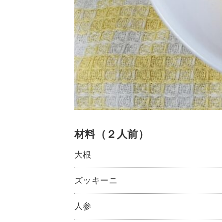
材料（２人前）
大根
ズッキーニ
人参