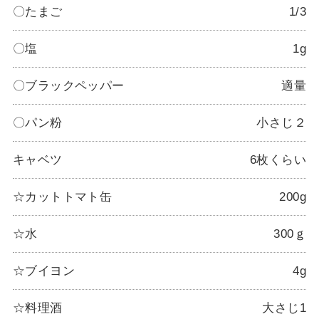
〇たまご
1/3
〇塩
1g
〇ブラックペッパー
適量
〇パン粉
小さじ２
キャベツ
6枚くらい
☆カットトマト缶
200g
☆水
300ｇ
☆ブイヨン
4g
☆料理酒
大さじ1