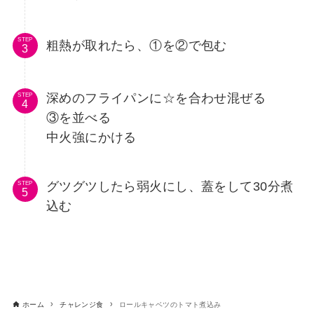
STEP
粗熱が取れたら、①を②で包む
深めのフライパンに☆を合わせ混ぜる
STEP
③を並べる
中火強にかける
グツグツしたら弱火にし、蓋をして30分煮
STEP
込む
ホーム
チャレンジ食
ロールキャベツのトマト煮込み