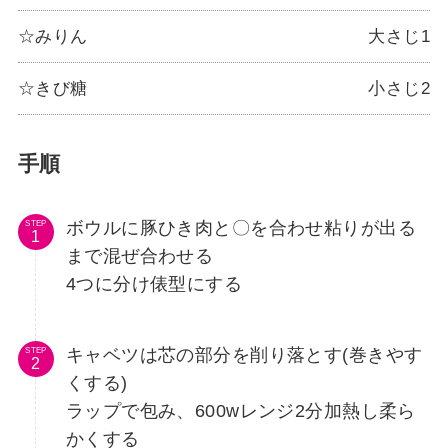
☆みりん
大さじ1
☆きび糖
小さじ2
手順
ボウルに豚ひき肉と〇を合わせ粘りが出る
STEP
まで混ぜ合わせる
4つに分け俵型にする
キャベツは芯の部分を削り落とす(巻きやす
STEP
くする)
ラップで包み、600wレンジ2分加熱し柔ら
かくする