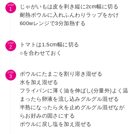
じゃがいもは皮を剥き縦に2cm幅に切る
STEP
耐熱ボウルに入れふんわりラップをかけ
600wレンジで3分加熱する
トマトは1.5cm幅に切る
STEP
○を合わせておく
ボウルにたまごを割り溶き混ぜる
STEP
水を加え混ぜる
フライパンに薄く油を伸ばし(分量外)よく温
まったら卵液を流し込みグルグル混ぜる
半熟になったら火を止めグルグル混ぜなが
らお好みの固さにする
ボウルに戻し塩を加え混ぜる