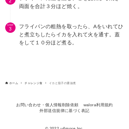
両面を合計３分ほど焼く。
フライパンの粗熱を取ったら、Aをいれてひ
STEP
と煮立ちしたらイカを入れて火を通す。蓋
をして１０分ほど煮る。
ホーム
チャレンジ食
イカと茄子の醤油煮
お問い合わせ・個人情報削除依頼
walora利用規約
外部送信規律に基づく表記
© 2022 u&more Inc.