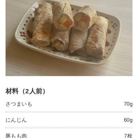
材料（2人前）
さつまいも
70g
にんじん
60g
豚もも肉
7枚