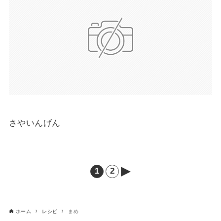
さやいんげん
1
2
次
へ
ホーム
レシピ
まめ