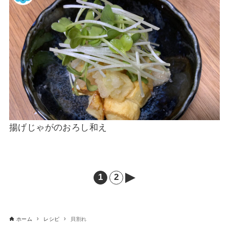
揚げじゃがのおろし和え
1
2
次
へ
ホーム
レシピ
貝割れ