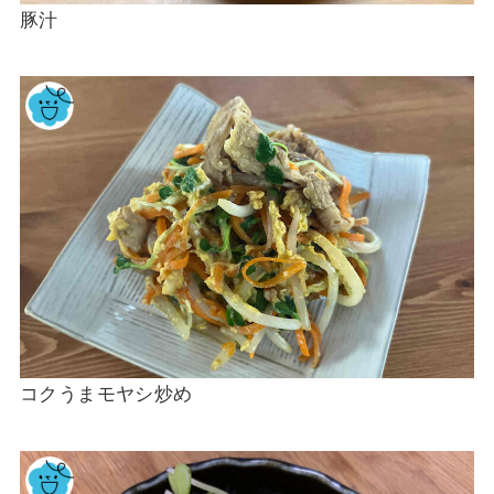
豚汁
コクうまモヤシ炒め