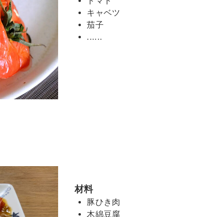
トマト
キャベツ
茄子
......
材料
豚ひき肉
木綿豆腐