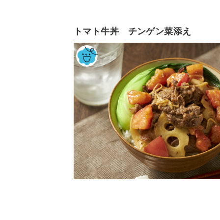
トマト牛丼 チンゲン菜添え