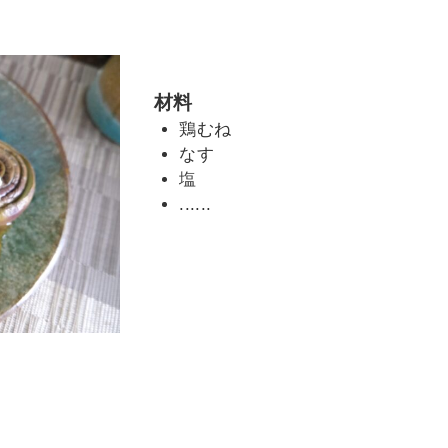
材料
鶏むね
なす
塩
......