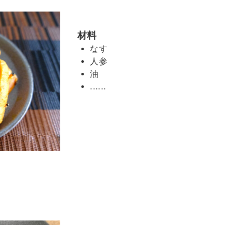
材料
なす
人参
油
......