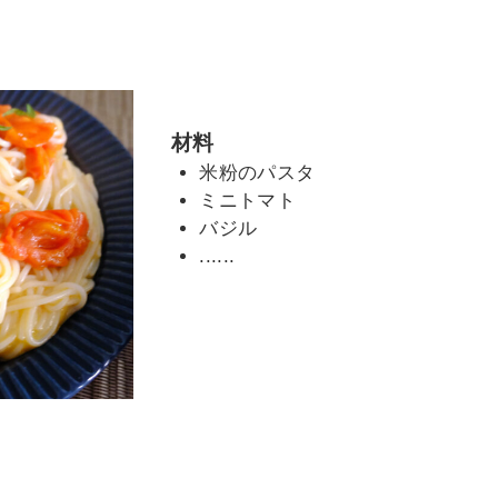
材料
米粉のパスタ
ミニトマト
バジル
......