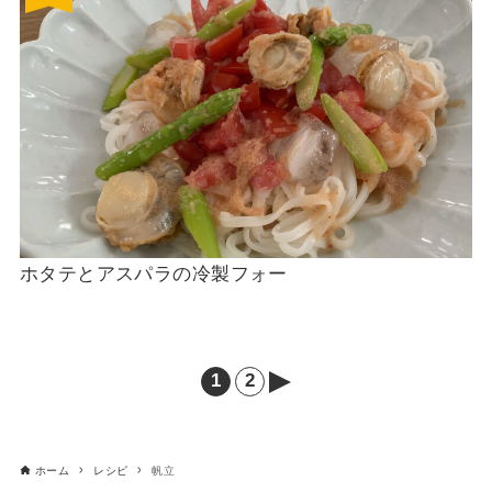
ホタテとアスパラの冷製フォー
1
2
次
へ
ホーム
レシピ
帆立