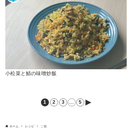
小松菜と鯖の味噌炒飯
1
2
3
…
5
次
へ
ホーム
レシピ
ご飯